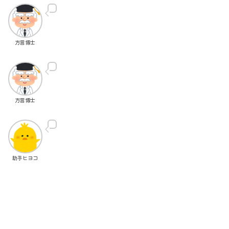
方言博士
方言博士
助手ヒヨコ