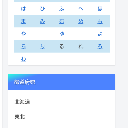
は
ひ
ふ
へ
ほ
ま
み
む
め
も
や
ゆ
よ
ら
り
る
れ
ろ
わ
都道府県
北海道
東北