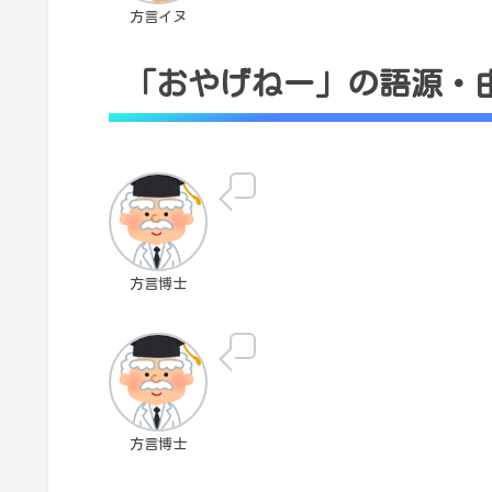
方言イヌ
「おやげねー」の語源・
方言博士
方言博士