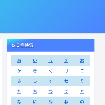
５０音検索
あ
い
う
え
お
か
き
く
け
こ
さ
し
す
せ
そ
た
ち
つ
て
と
な
に
ぬ
ね
の