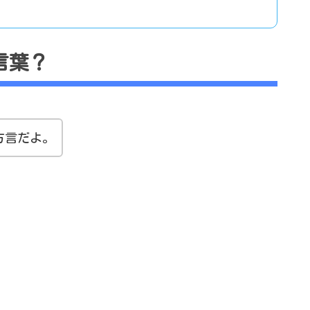
言葉？
方言だよ。