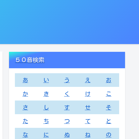
５０音検索
あ
い
う
え
お
か
き
く
け
こ
さ
し
す
せ
そ
た
ち
つ
て
と
な
に
ぬ
ね
の