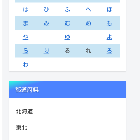
は
ひ
ふ
へ
ほ
ま
み
む
め
も
や
ゆ
よ
ら
り
る
れ
ろ
わ
都道府県
北海道
東北