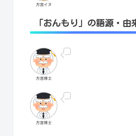
方言イヌ
「おんもり」の語源・由
方言博士
方言博士