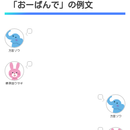
「おーばんで」の例文
方言ゾウ
標準語ウサギ
方言ゾウ